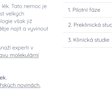
lék. Tato nemoc je
1. Pilotní fáze
st velkých
ogie však již
Během pilotní fáze p
2. Preklinická stu
ěje najít a vyvinout
navržení léčebného p
Výsledkem preklinické
3. Klinická studie
Dobu trvání této fá
na lidech od SÚKL a 
naží experti v
Odhadovaná výše nákl
V rámci klinické stud
avu molekulární
Tato fáze potrvá
2-3
prvním pacientům.
Odhadovaná výše ná
Tato fáze potrvá mi
ek.
Odhad nákladů na tut
ských novinách.
pohybovat kolem
10 