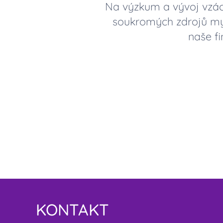
Na výzkum a vývoj vzác
soukromých zdrojů my 
naše fi
KONTAKT