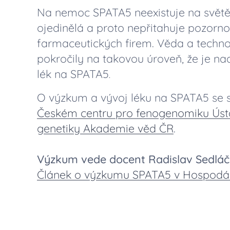
Na nemoc SPATA5 neexistuje na světě 
ojedinělá a proto nepřitahuje pozorno
farmaceutických firem. Věda a technol
pokročily na takovou úroveň, že je nad
lék na SPATA5
.
O výzkum a vývoj léku na SPATA5 se s
Českém centru pro fenogenomiku Úst
genetiky Akademie věd ČR
.
Výzkum vede docent Radislav Sedláč
Článek o výzkumu SPATA5 v Hospodář