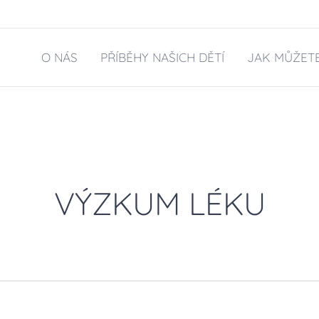
O NÁS
PŘÍBĚHY NAŠICH DĚTÍ
JAK MŮŽET
VÝZKUM LÉKU