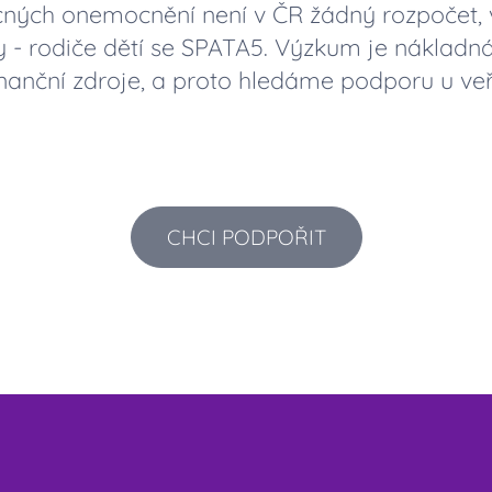
ných onemocnění není v ČR žádný rozpočet, v
- rodiče dětí se SPATA5. Výzkum je nákladná z
nanční zdroje, a proto hledáme podporu u veř
CHCI PODPOŘIT