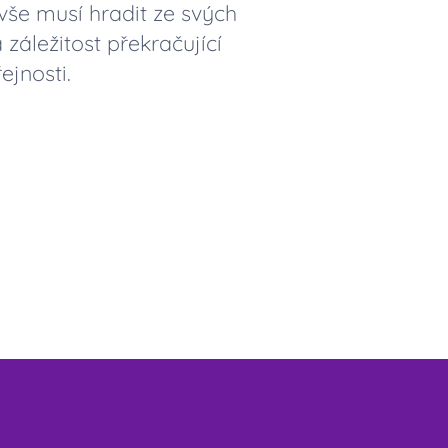
še musí hradit ze svých
áležitost překračující
ejnosti.